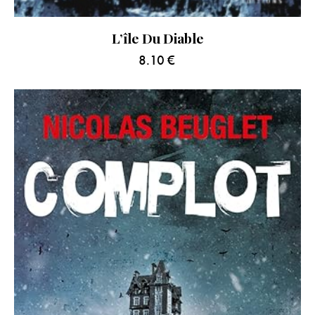
L’île Du Diable
8.10
€