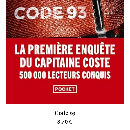
Code 93
8.70
€