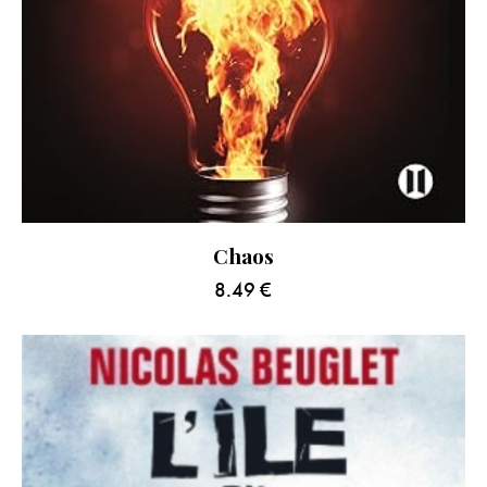
Chaos
8.49
€