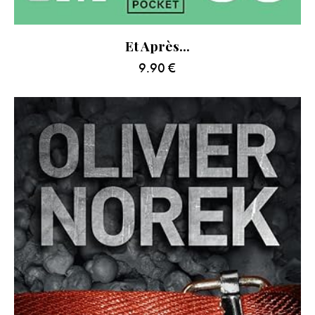
Et Après…
9.90
€