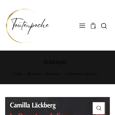
0
Boutique
Home
Boutique
Boutique
Le Dompteur De Lions