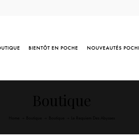
OUTIQUE
BIENTÔT EN POCHE
NOUVEAUTÉS POCH
Boutique
Home
Boutique
Boutique
Le Requiem Des Abysses