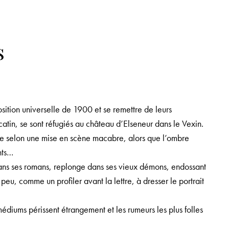
s
position universelle de 1900 et se remettre de leurs
catin, se sont réfugiés au château d’Elseneur dans le Vexin.
née selon une mise en scène macabre, alors que l’ombre
nts…
dans ses romans, replonge dans ses vieux démons, endossant
eu, comme un profiler avant la lettre, à dresser le portrait
médiums périssent étrangement et les rumeurs les plus folles