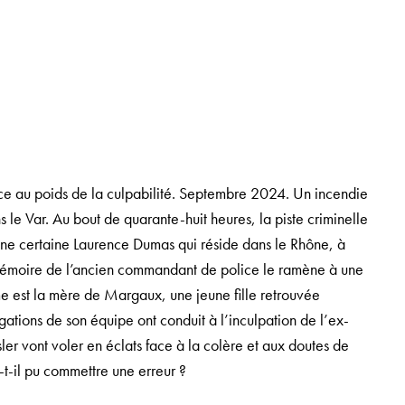
face au poids de la culpabilité. Septembre 2024. Un incendie
 le Var. Au bout de quarante-huit heures, la piste criminelle
: une certaine Laurence Dumas qui réside dans le Rhône, à
a mémoire de l’ancien commandant de police le ramène à une
femme est la mère de Margaux, une jeune fille retrouvée
gations de son équipe ont conduit à l’inculpation de l’ex-
sler vont voler en éclats face à la colère et aux doutes de
-t-il pu commettre une erreur ?