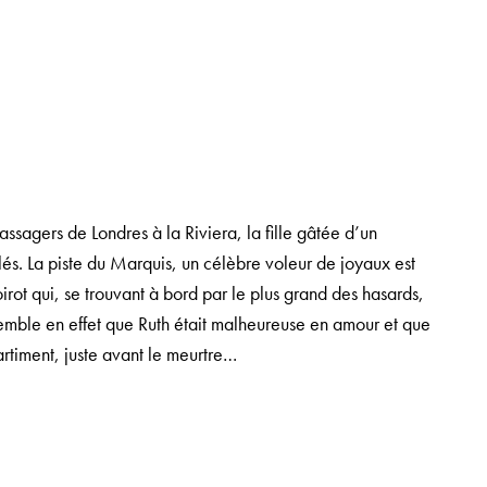
sagers de Londres à la Riviera, la fille gâtée d’un
és. La piste du
Marquis
, un célèbre voleur de joyaux est
oirot qui, se trouvant à bord par le plus grand des hasards,
emble en effet que Ruth était malheureuse en amour et que
artiment, juste avant le meurtre…