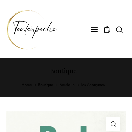
0
Boutique
Home
Boutique
Boutique
Les Anonymes