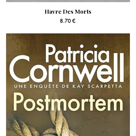
Havre Des Morts
8.70
€