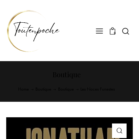
0
Boutique
Home
Boutique
Boutique
Les Noces Funestes