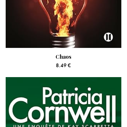
Chaos
8.49
€