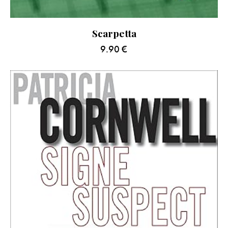
Scarpetta
9.90
€