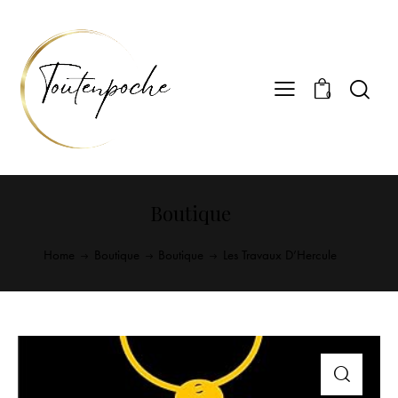
0
Boutique
Home
Boutique
Boutique
Les Travaux D’Hercule