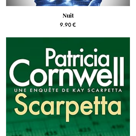
Nuit
9.90
€