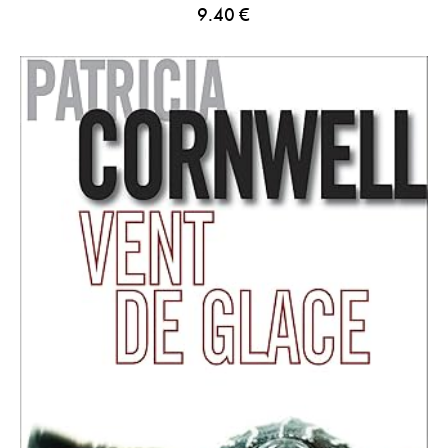
9.40
€