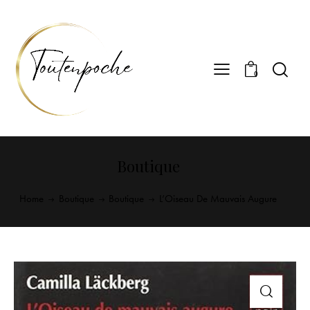
0
Boutique
Home
Boutique
Boutique
L’Oiseau De Mauvais Augure