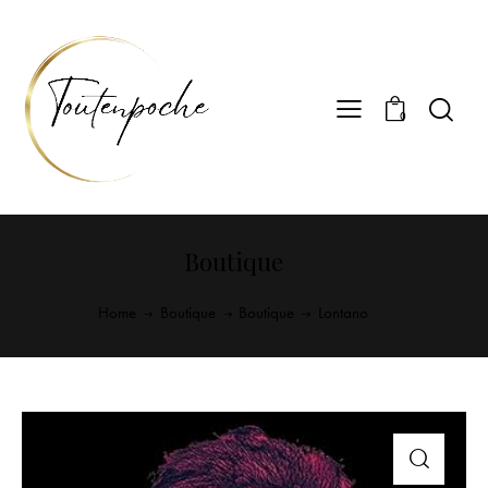
0
Boutique
Home
Boutique
Boutique
Lontano