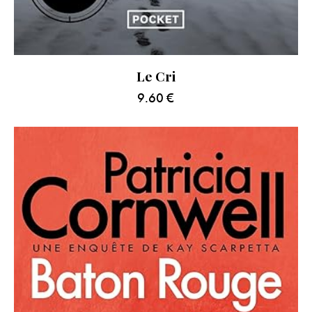
Le Cri
9.60
€