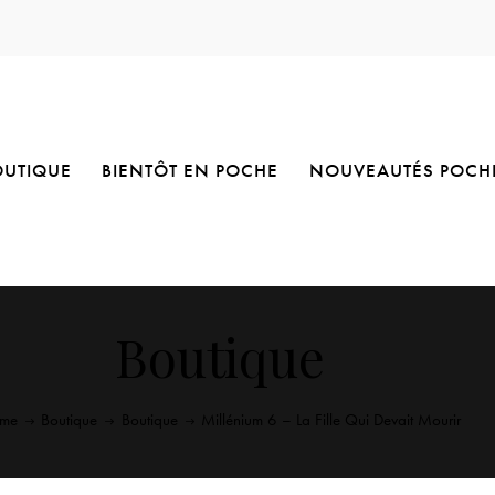
OUTIQUE
BIENTÔT EN POCHE
NOUVEAUTÉS POCH
Boutique
me
Boutique
Boutique
Millénium 6 – La Fille Qui Devait Mourir