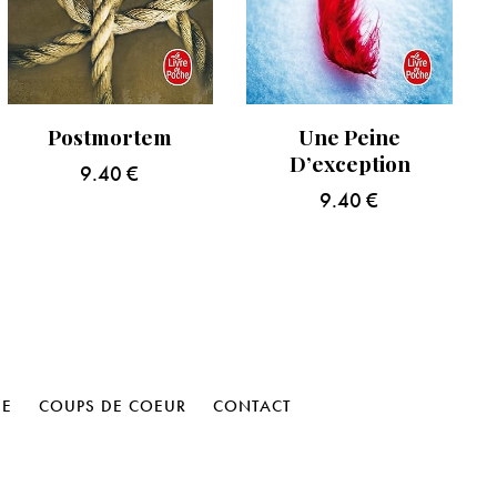
Postmortem
Une Peine
D’exception
9.40
€
9.40
€
HE
COUPS DE COEUR
CONTACT