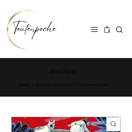
0
Boutique
Home
Boutique
Boutique
Nympheas Noirs