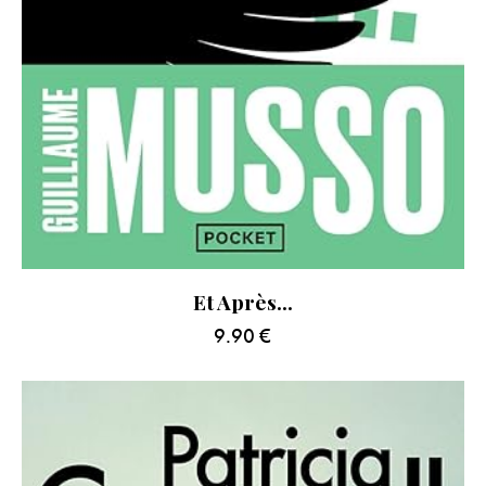
Et Après…
9.90
€