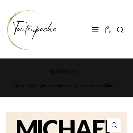
0
Boutique
Home
Boutique
Boutique
Sur Un Mauvais Adieu