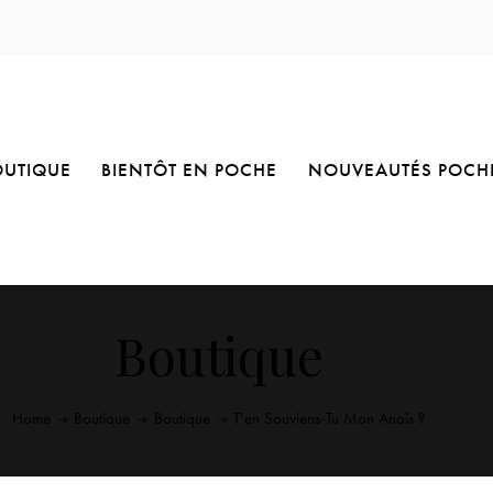
OUTIQUE
BIENTÔT EN POCHE
NOUVEAUTÉS POCH
Boutique
Home
Boutique
Boutique
T’en Souviens-Tu Mon Anaïs ?