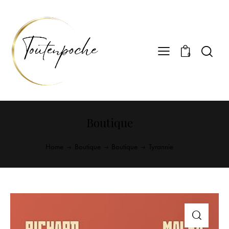
0
Boutique
Home
Boutique
Boutique
Tyrannie