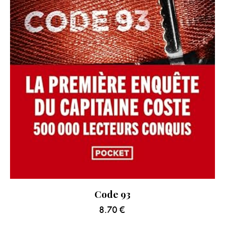
Code 93
8.70
€