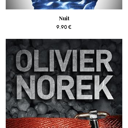
Nuit
9.90
€