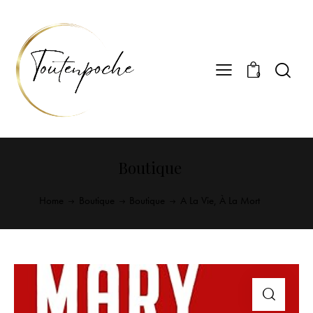
0
Boutique
Home
Boutique
Boutique
A La Vie, À La Mort