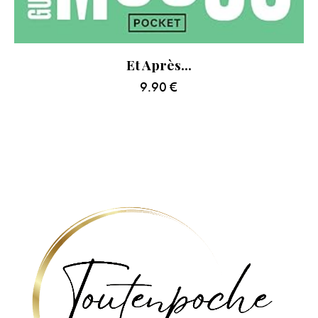
Et Après…
9.90
€