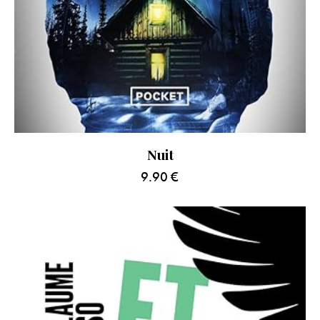
Nuit
9.90
€