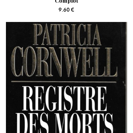
Complot
9.60
€