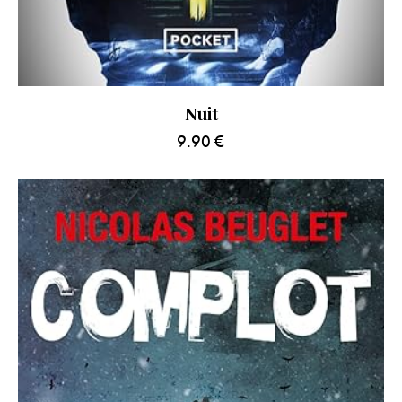
Nuit
9.90
€