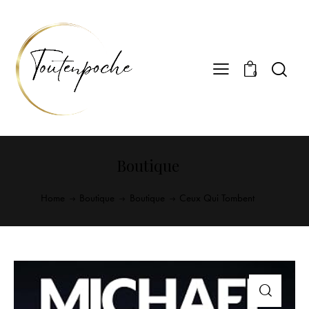
0
Boutique
Home
Boutique
Boutique
Ceux Qui Tombent