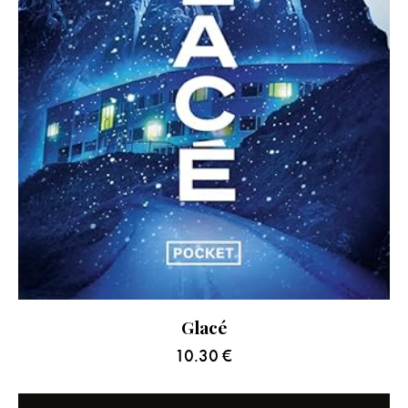
Glacé
10.30
€