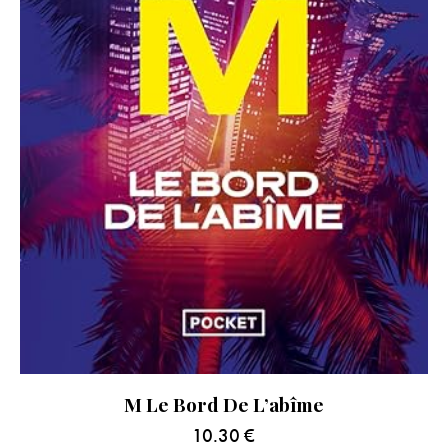
M Le Bord De L’abîme
10.30
€