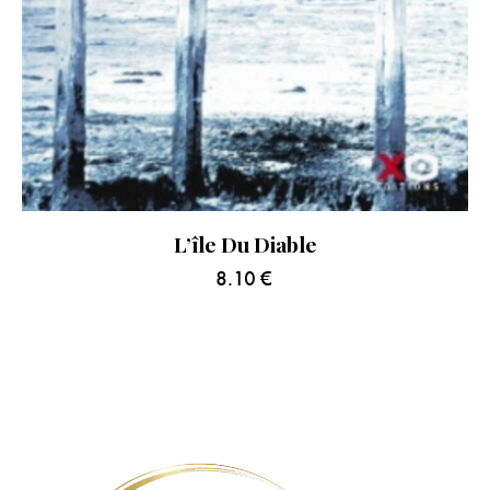
L’île Du Diable
8.10
€