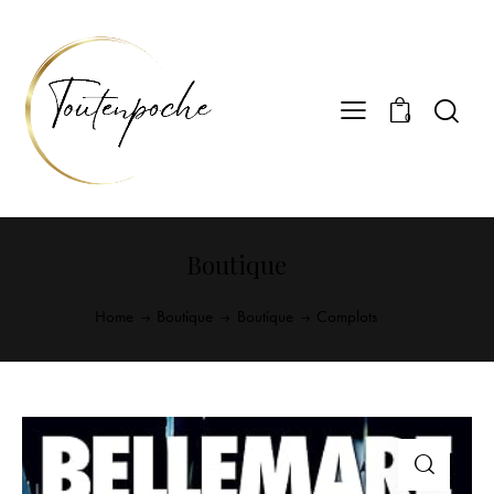
0
Boutique
Home
Boutique
Boutique
Complots