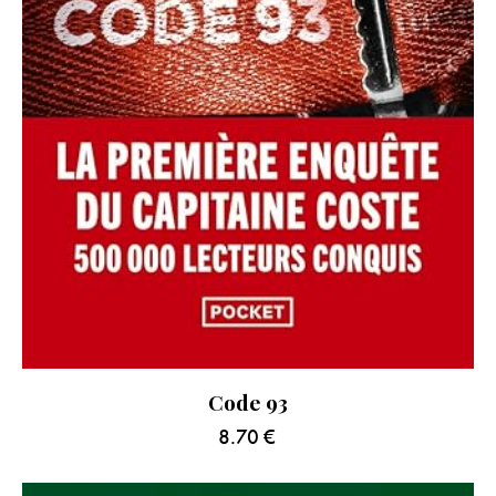
Code 93
8.70
€