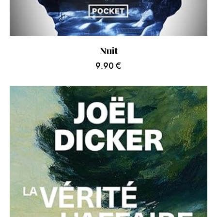
Nuit
9.90
€