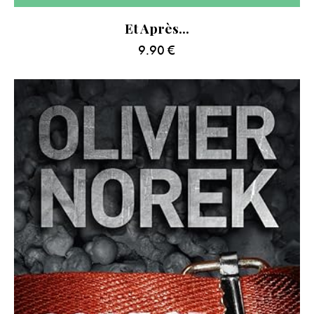
Et Après…
9.90
€