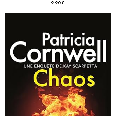
9.90
€