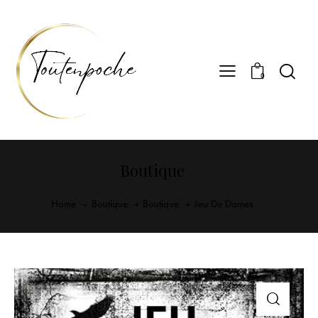
0
Boutique
Home
Boutique
Boutique
Jeu De Dames