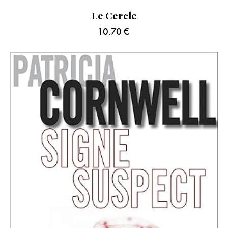
Le Cercle
10.70
€