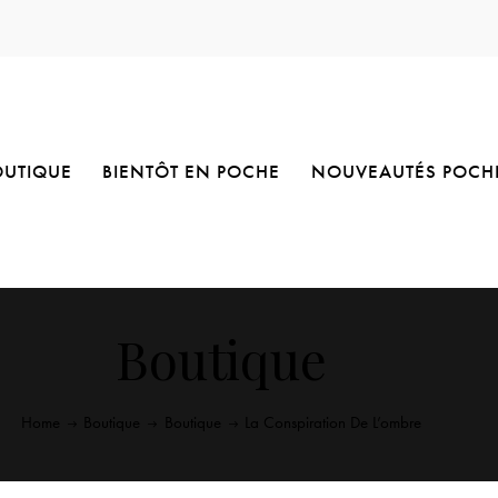
OUTIQUE
BIENTÔT EN POCHE
NOUVEAUTÉS POCH
Boutique
Home
Boutique
Boutique
La Conspiration De L’ombre