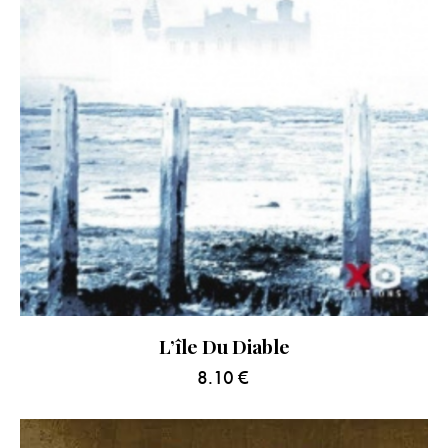
L’île Du Diable
8.10
€