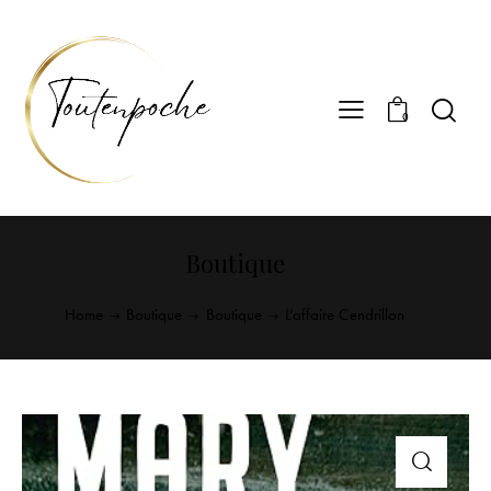
0
Boutique
Home
Boutique
Boutique
L’affaire Cendrillon