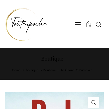
0
Boutique
Home
Boutique
Boutique
Le Chant De L’assassin