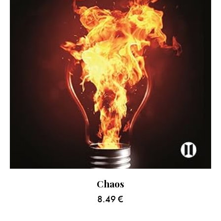
Chaos
8.49
€