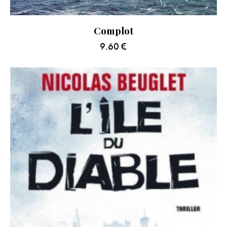
Complot
9.60
€