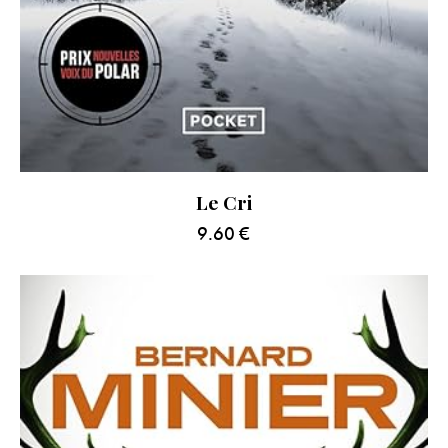
Le Cri
9.60
€