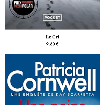
Le Cri
9.60
€