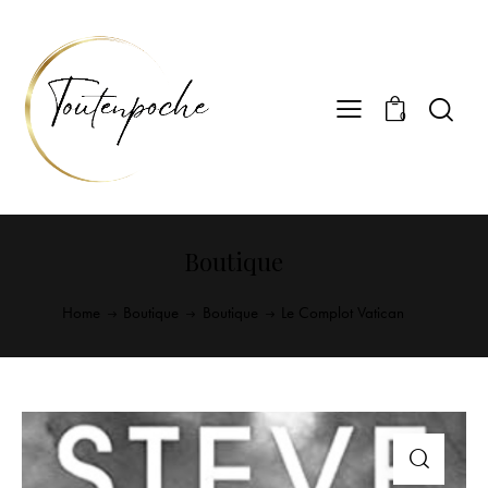
0
Boutique
Home
Boutique
Boutique
Le Complot Vatican