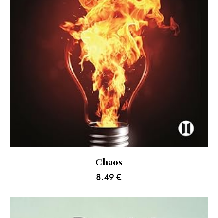
Chaos
8.49
€