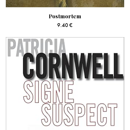
Postmortem
9.40
€