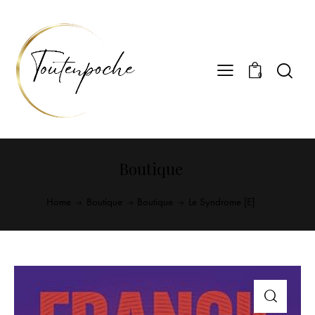
0
Boutique
Home
Boutique
Boutique
Le Syndrome [E]