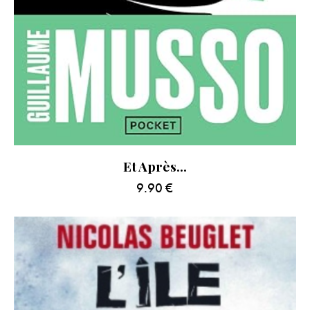
Et Après…
9.90
€