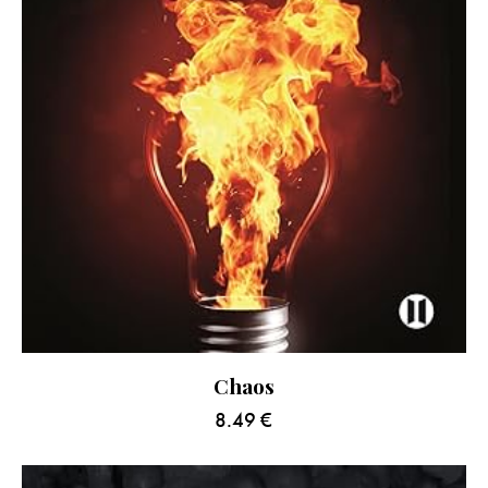
Chaos
8.49
€