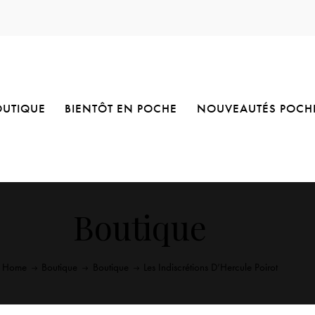
OUTIQUE
BIENTÔT EN POCHE
NOUVEAUTÉS POCH
Boutique
Home
Boutique
Boutique
Les Indiscrétions D’Hercule Poirot