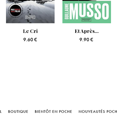
Le Cri
Et Après…
9.60
€
9.90
€
L
BOUTIQUE
BIENTÔT EN POCHE
NOUVEAUTÉS POC