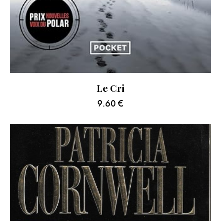
Le Cri
9.60
€