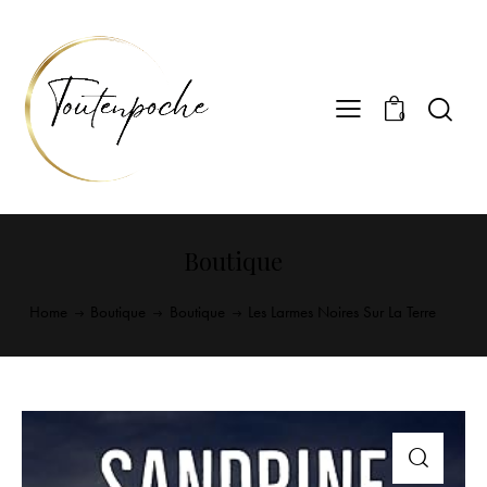
0
Boutique
Home
Boutique
Boutique
Les Larmes Noires Sur La Terre