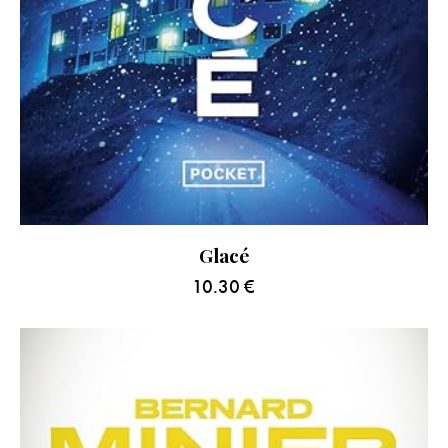
Glacé
10.30
€