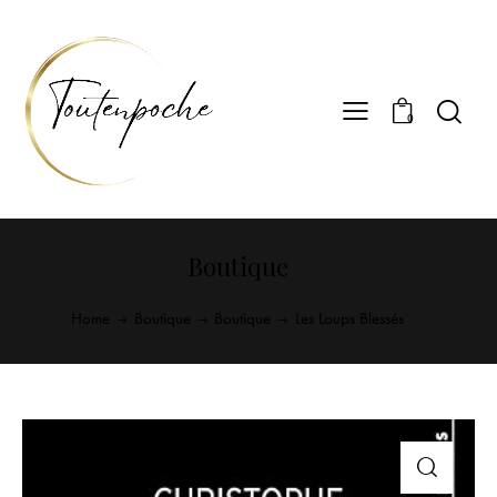
0
Boutique
Home
Boutique
Boutique
Les Loups Blessés