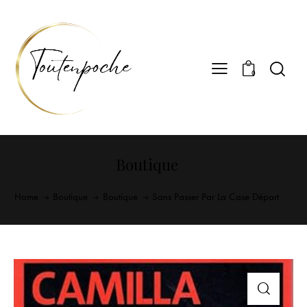
0
Boutique
Home
Boutique
Boutique
Sans Passer Par La Case Départ