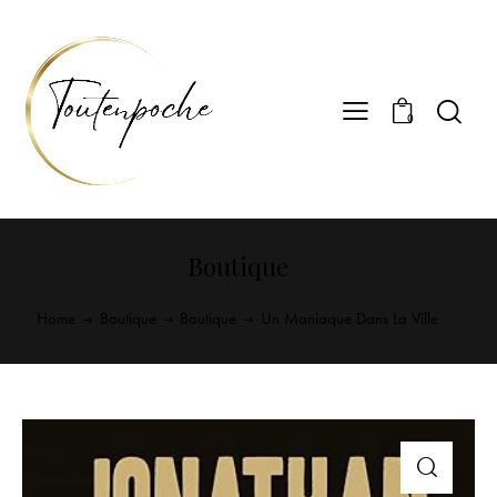
0
Boutique
Home
Boutique
Boutique
Un Maniaque Dans La Ville