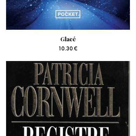
Glacé
10.30
€