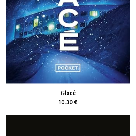
Glacé
10.30
€