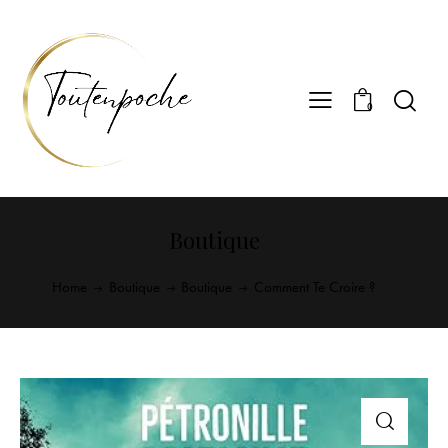
0
Boutique
Home
Boutique
Boutique
Comment Te Croire ?