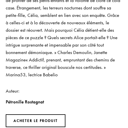
de profiter de ses petits-enfants et la volonté de clore ce cold
case. Étrangement, les terreurs nocturnes dont souffre sa
petite-fille, Célia, semblent en lien avec son enquête. Grâce
à celles-ci et à la découverte de nouveaux éléments, le
dossier est réouvert. Mais pourquoi Célia détient-elle des
pièces de ce puzzle ? Quels secrets Alice portait-elle ? Une
intrigue surprenante et impensable par son côté tout
bonnement démoniaque. » Charles Demoulin, Janette
Magazine« Addictif, prenant, empruntant des chemins de
traverse, ce thriller original bouscule nos certitudes. »
Marina53, lectrice Babelio
Auteur
Pétronille Rostagnat
ACHETER LE PRODUIT