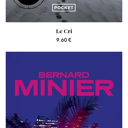
Le Cri
9.60
€