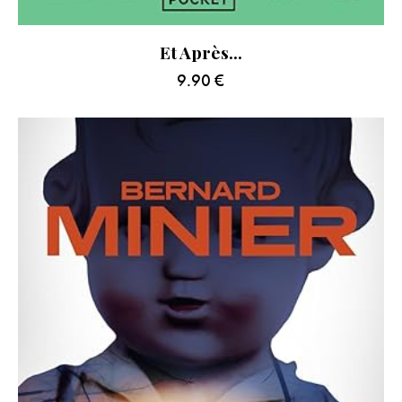
Et Après…
9.90
€