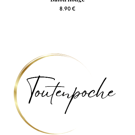
8.90
€