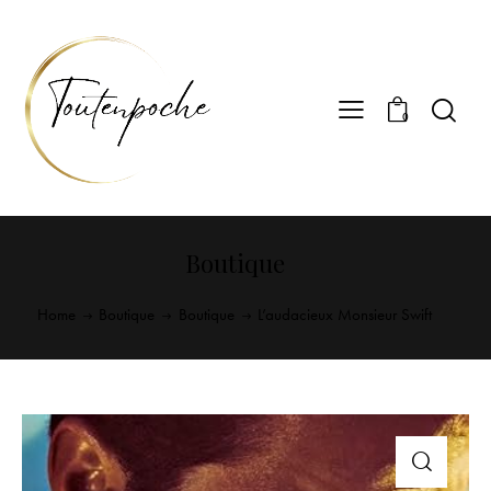
0
Boutique
Home
Boutique
Boutique
L’audacieux Monsieur Swift