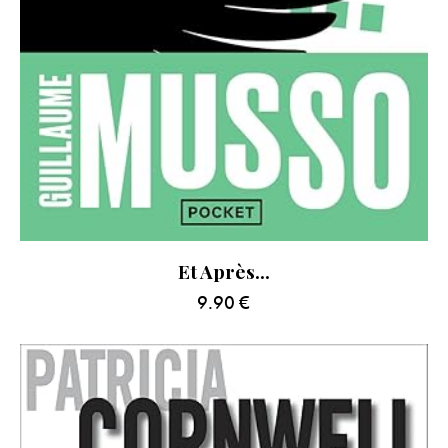
Et Après…
9.90
€