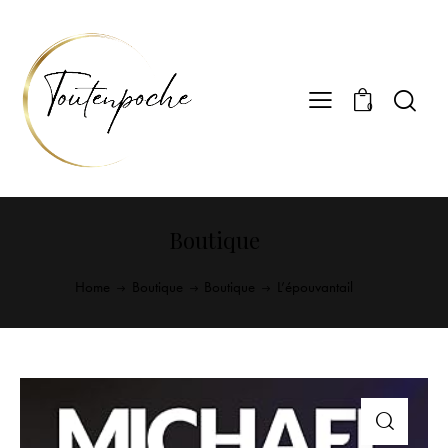
0
Boutique
Home
Boutique
Boutique
L’épouvantail