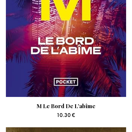
M Le Bord De L’abîme
10.30
€