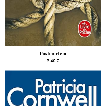
Postmortem
9.40
€