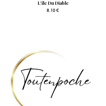
L’île Du Diable
8.10
€