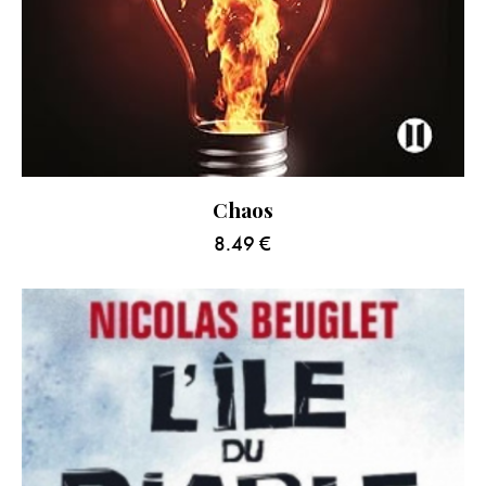
Chaos
8.49
€