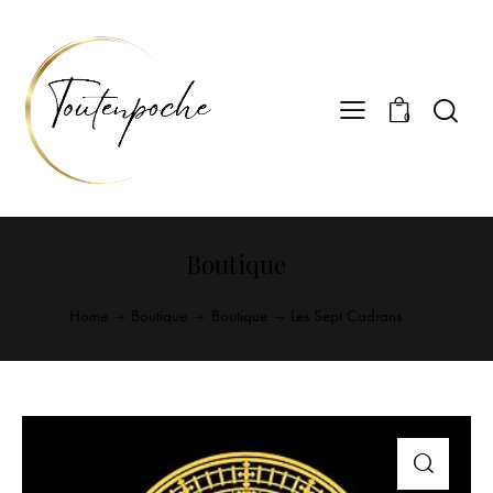
0
Boutique
Home
Boutique
Boutique
Les Sept Cadrans