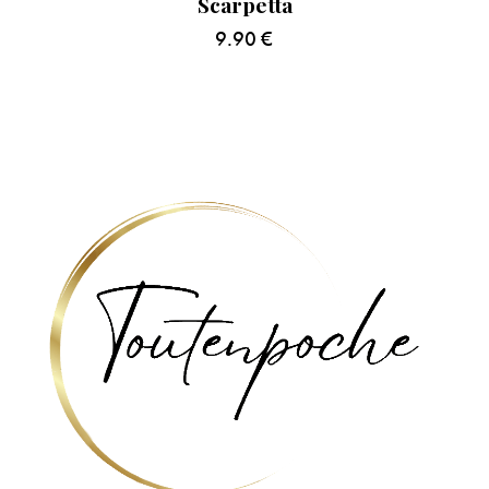
Scarpetta
9.90
€