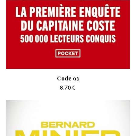
Code 93
8.70
€