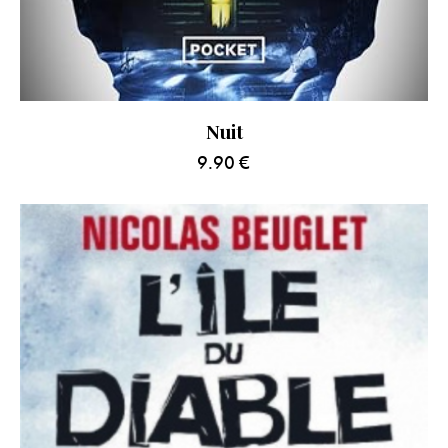
Nuit
9.90
€